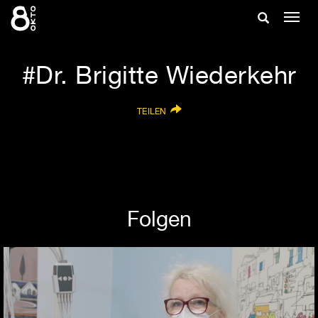
Zum
Suche
Navig
Inhalt
ein-/
springen
ein-/ausble
Dr. Brigitte Wiederkehr
TEILEN
Folgen