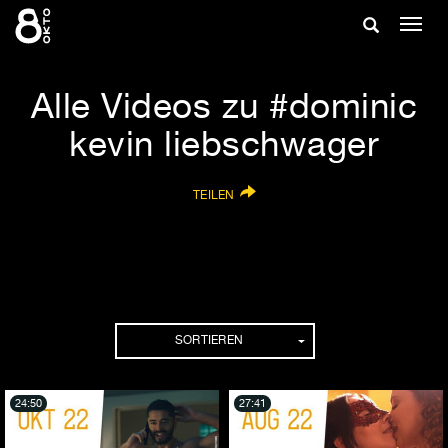
Zum
Suche
Navig
Inhalt
ein-/
springen
ein-/ausble
Alle Videos zu #dominic
kevin liebschwager
TEILEN
SORTIEREN
24:50
27:41