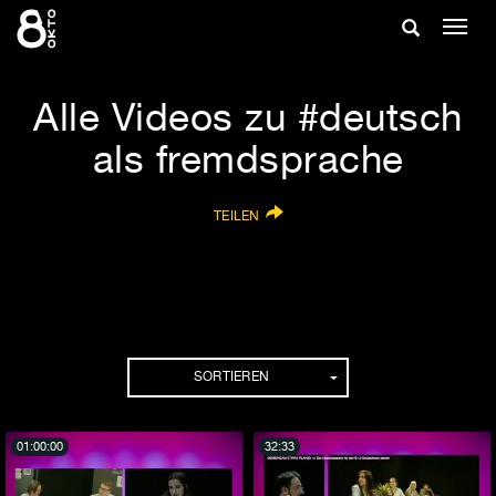
Zum
Suche
Navig
Inhalt
ein-/
springen
ein-/ausble
Alle Videos zu #deutsch
als fremdsprache
TEILEN
SORTIEREN
01:00:00
32:33