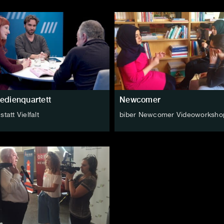
edienquartett
Newcomer
tatt Vielfalt
biber Newcomer Videoworksho