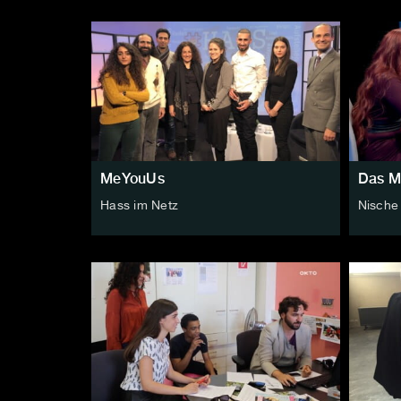
MeYouUs
Das M
Hass im Netz
Nische s