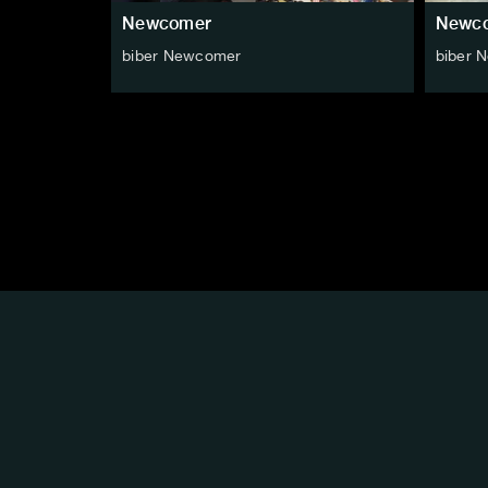
Newcomer
Newc
biber Newcomer
biber 
FOLGE
UNS
AUF: