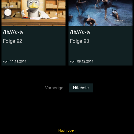
/fh///c-tv
/fh///c-tv
Folge 92
Folge 93
vom 11.11.2014
vom 09.12.2014
Vorherige
Nächste
Nach oben