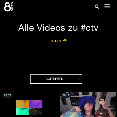
Zum
Suche
Navig
Inhalt
ein-/
springen
ein-/ausble
Alle Videos zu #ctv
TEILEN
SORTIEREN
26:32
26:17