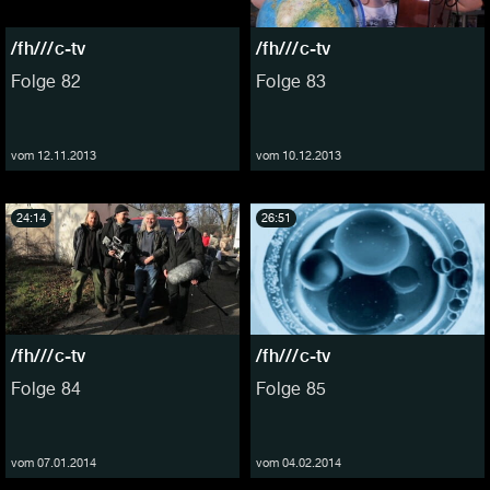
/fh///c-tv
/fh///c-tv
Folge 82
Folge 83
vom 12.11.2013
vom 10.12.2013
24:14
26:51
/fh///c-tv
/fh///c-tv
Folge 84
Folge 85
vom 07.01.2014
vom 04.02.2014