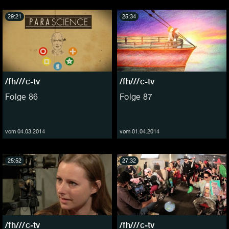
29:21
25:34
/fh///c-tv
/fh///c-tv
Folge 86
Folge 87
vom 04.03.2014
vom 01.04.2014
25:52
27:32
/fh///c-tv
/fh///c-tv