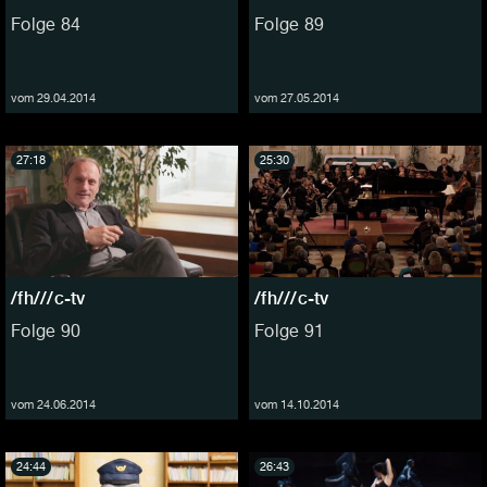
Folge 84
Folge 89
vom 29.04.2014
vom 27.05.2014
27:18
25:30
/fh///c-tv
/fh///c-tv
Folge 90
Folge 91
vom 24.06.2014
vom 14.10.2014
24:44
26:43