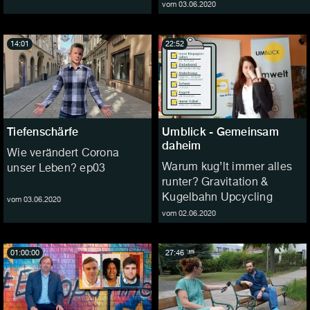
vom 03.06.2020
14:01
22:52
Tiefenschärfe
Umblick - Gemeinsam
daheim
Wie verändert Corona
Warum kug’lt immer alles
unser Leben? ep03
runter? Gravitation &
Kugelbahn Upcycling
vom 03.06.2020
vom 02.06.2020
01:00:00
27:46