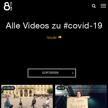
Zum
Suche
Na
Inhalt
ei
springen
ein-/aus
Alle Videos zu #covid-19
TEILEN
SORTIEREN
01:00:36
06:12