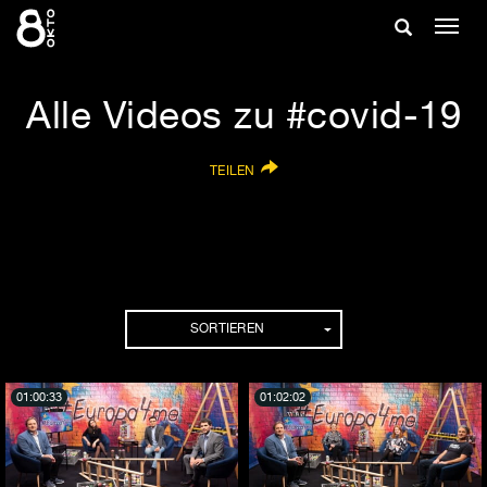
Zum
Suche
Navig
Inhalt
ein-/
springen
ein-/ausble
Alle Videos zu #covid-19
TEILEN
SORTIEREN
01:00:33
01:02:02