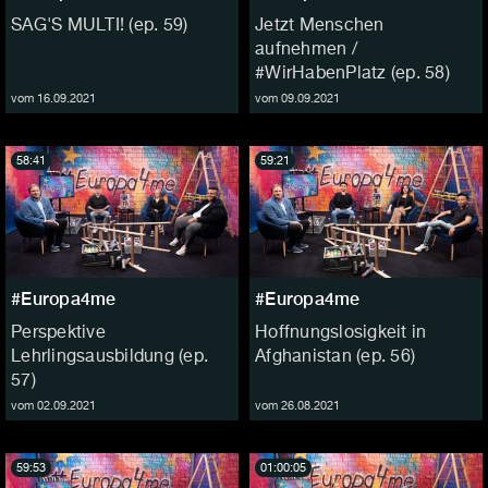
SAG'S MULTI! (ep. 59)
Jetzt Menschen
aufnehmen /
#WirHabenPlatz (ep. 58)
vom 16.09.2021
vom 09.09.2021
58:41
59:21
#Europa4me
#Europa4me
Perspektive
Hoffnungslosigkeit in
Lehrlingsausbildung (ep.
Afghanistan (ep. 56)
57)
vom 02.09.2021
vom 26.08.2021
59:53
01:00:05