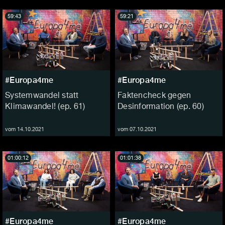
59:43
59:21
#Europa4me
#Europa4me
Systemwandel statt
Faktencheck gegen
Klimawandel! (ep. 61)
Desinformation (ep. 60)
vom 14.10.2021
vom 07.10.2021
01:00:12
01:01:38
#Europa4me
#Europa4me