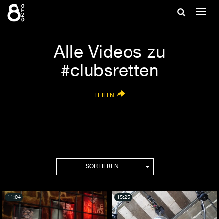
Zum
Suche
Navig
Inhalt
ein-/
springen
ein-/ausble
Alle Videos zu
#clubsretten
TEILEN
SORTIEREN
11:04
15:25