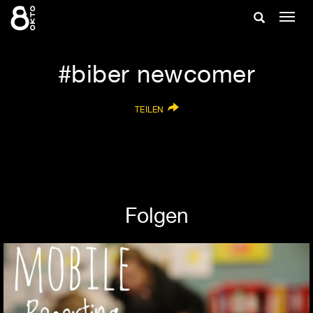
Zum
Suche
Navig
Inhalt
ein-/
springen
ein-/ausble
biber newcomer
TEILEN
Folgen