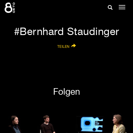
Zum
Suche
Navig
Inhalt
ein-/
springen
ein-/ausble
Bernhard Staudinger
TEILEN
Folgen