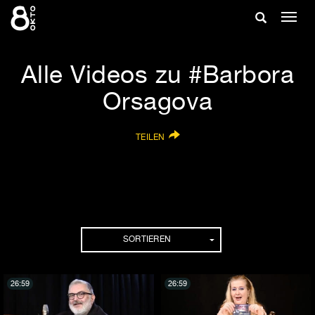
Zum
Suche
Navig
Inhalt
ein-/
springen
ein-/ausble
Alle Videos zu #Barbora
Orsagova
TEILEN
SORTIEREN
26:59
26:59