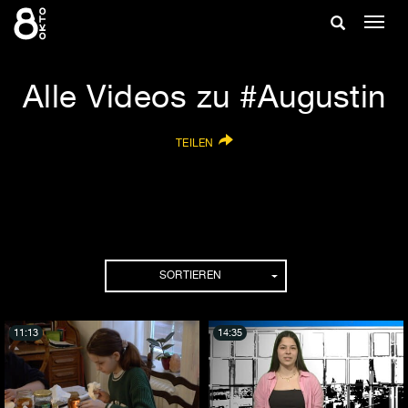
Zum
Suche
Navig
Inhalt
ein-/
springen
ein-/ausble
Alle Videos zu #Augustin
TEILEN
SORTIEREN
11:13
14:35