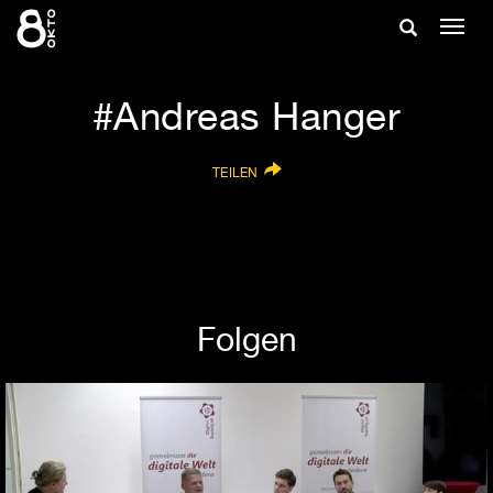
Zum
Suche
Navig
Inhalt
ein-/
springen
ein-/ausble
Andreas Hanger
TEILEN
Folgen