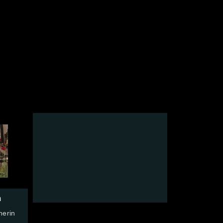
n
nerin