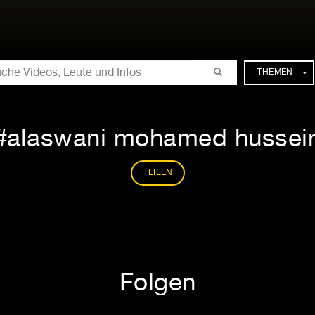
CHE
THEMEN
alaswani mohamed hussei
TEILEN
Folgen