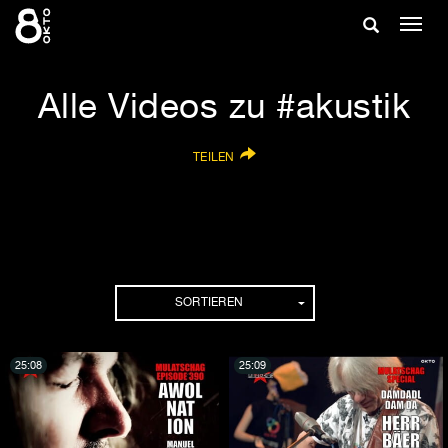
Zum
Suche
Navig
Inhalt
ein-/
springen
ein-/ausble
Alle Videos zu #akustik
TEILEN
SORTIEREN
25:08
25:09