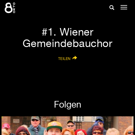
Zum
Suche
Navig
Inhalt
ein-/
springen
ein-/ausble
1. Wiener
Gemeindebauchor
TEILEN
Folgen