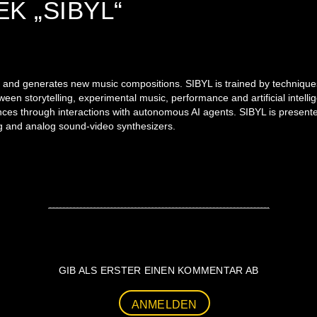
EK „SIBYL“
ories and generates new music compositions. SIBYL is trained by techni
tween storytelling, experimental music, performance and artificial intel
ces through interactions with autonomous AI agents. SIBYL is presented
g and analog sound-video synthesizers.
GIB ALS ERSTER EINEN KOMMENTAR AB
ANMELDEN