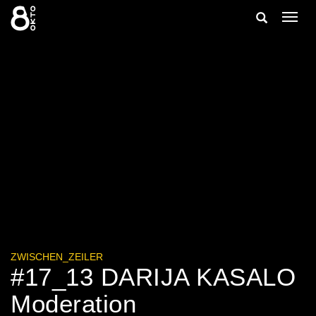
Zum
Suche
Navig
Inhalt
ein-/
springen
ein-/ausble
ZWISCHEN_ZEILER
#17_13 DARIJA KASALO
Moderation