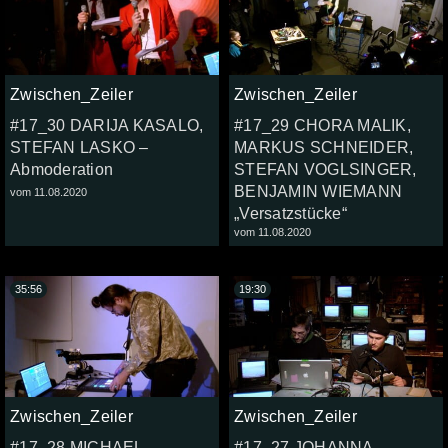
Zwischen_Zeiler
Zwischen_Zeiler
#17_30 DARIJA KASALO,
#17_29 CHORA MALIK,
STEFAN LASKO –
MARKUS SCHNEIDER,
Abmoderation
STEFAN VOGLSINGER,
BENJAMIN WIEMANN
vom 11.08.2020
„Versatzstücke“
vom 11.08.2020
35:56
19:30
Zwischen_Zeiler
Zwischen_Zeiler
#17_28 MICHAEL
#17_27 JOHANNA