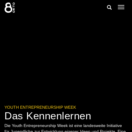
Zum
Suche
Navig
Inhalt
ein-/
springen
ein-/ausble
YOUTH ENTREPRENEURSHIP WEEK
Das Kennenlernen
Die Youth Entrepreneurship Week ist eine landesweite Initiative
für Jugendliche zur Entwicklung eigener Ideen und Projekte. Eine