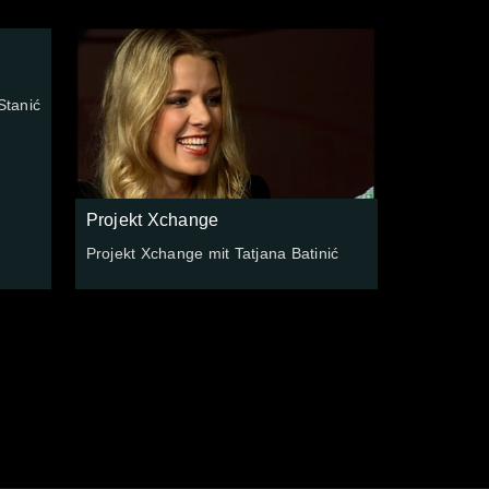
Stanić
Projekt Xchange
Projekt Xchange mit Tatjana Batinić