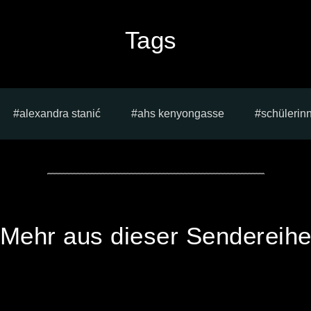
Tags
alexandra stanić
ahs kenyongasse
schülerin
Mehr aus dieser Sendereih