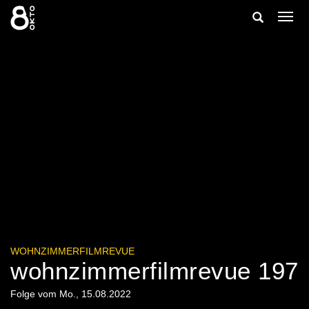
Zum
Suche
Navig
Inhalt
ein-/
springen
ein-/ausbl
WOHNZIMMERFILMREVUE
wohnzimmerfilmrevue 197
Folge vom Mo., 15.08.2022