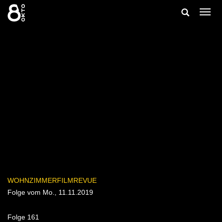
Zum
Suche
Navig
Inhalt
ein-/
springen
ein-/ausbl
WOHNZIMMERFILMREVUE
Folge vom Mo., 11.11.2019
Folge 161