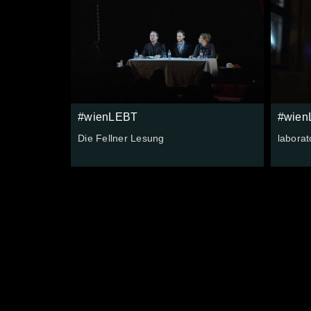
#wienLEBT
#wien
Die Fellner Lesung
laborat