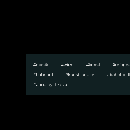
musik
wien
kunst
refuge
bahnhof
kunst für alle
bahnhof fl
arina bychkova