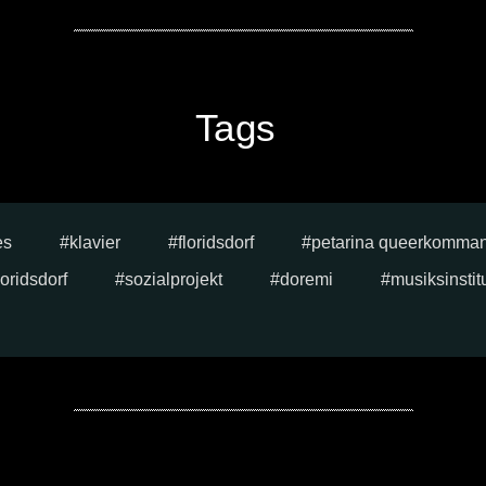
Tags
es
klavier
floridsdorf
petarina queerkomma
oridsdorf
sozialprojekt
doremi
musiksinstit