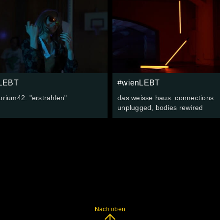
LEBT
#wienLEBT
orium42: "erstrahlen"
das weisse haus: connections
unplugged, bodies rewired
Nach oben