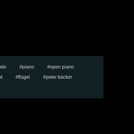
ndo
piano
open piano
ut
flügel
peter bäcker