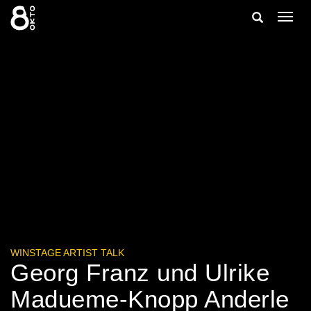
Zum
Suche
Navig
Inhalt
ein-/
springen
ein-/ausble
WINSTAGE ARTIST TALK
Georg Franz und Ulrike
Madueme-Knopp Anderle