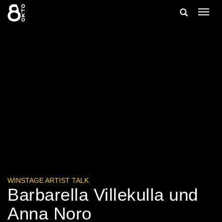
Zum
Suche
Navig
Inhalt
ein-/
springen
ein-/ausble
WINSTAGE ARTIST TALK
Barbarella Villekulla und
Anna Noro