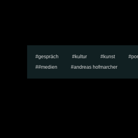
gespräch
kultur
kunst
por
#medien
andreas hofmarcher