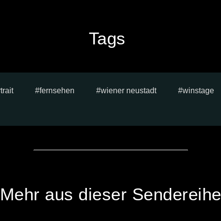
Tags
trait
fernsehen
wiener neustadt
winstage
Mehr aus dieser Sendereih