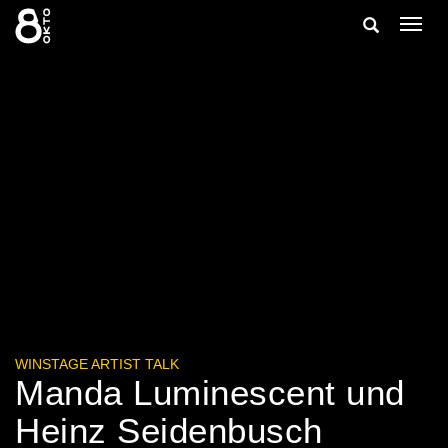
Zum
Suche
Navig
Inhalt
ein-/
springen
ein-/ausble
WINSTAGE ARTIST TALK
Manda Luminescent und
Heinz Seidenbusch