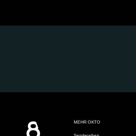
FOLGE
UNS
AUF:
MEHR OKTO
Sendereihen