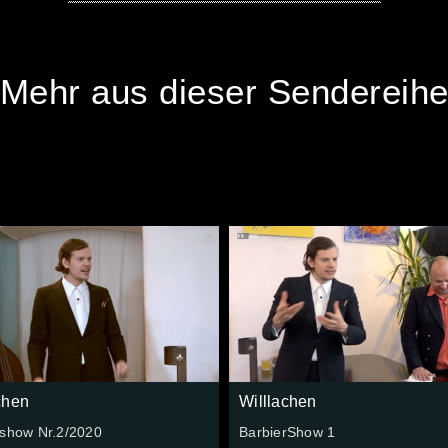
Mehr aus dieser Sendereih
chen
Willlachen
rshow Nr.2/2020
BarbierShow 1