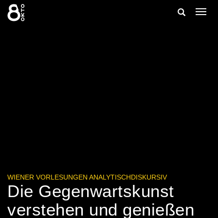
Zum
Suche
Navig
Inhalt
ein-/
springen
ein-/ausbl
WIENER VORLESUNGEN ANALYTISCHDISKURSIV
Die Gegenwartskunst
verstehen und genießen