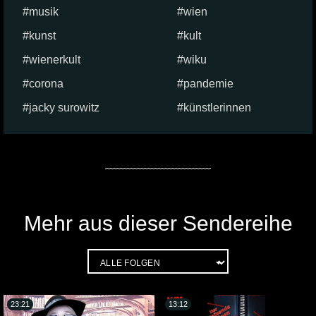
musik
wien
kunst
kult
wienerkult
wiku
corona
pandemie
jacky surowitz
künstlerinnen
Mehr aus dieser Sendereihe
23:21
13:12