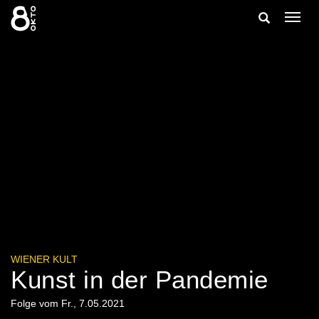
Zum
Suche
Navig
Inhalt
ein-/
springen
ein-/ausble
WIENER KULT
Kunst in der Pandemie
Folge vom Fr., 7.05.2021