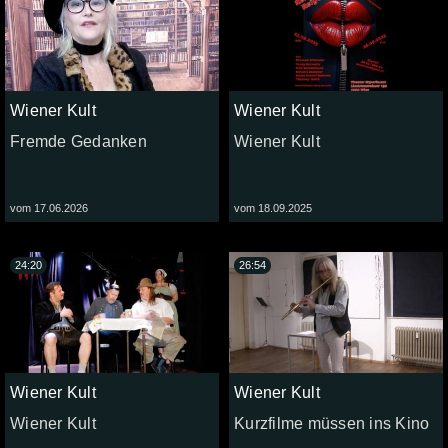
Wiener Kult
Wiener Kult
Fremde Gedanken
Wiener Kult
vom 17.06.2026
vom 18.09.2025
24:20
26:54
Wiener Kult
Wiener Kult
Wiener Kult
Kurzfilme müssen ins Kino