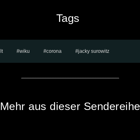
Tags
lt
wiku
corona
jacky surowitz
Mehr aus dieser Sendereih