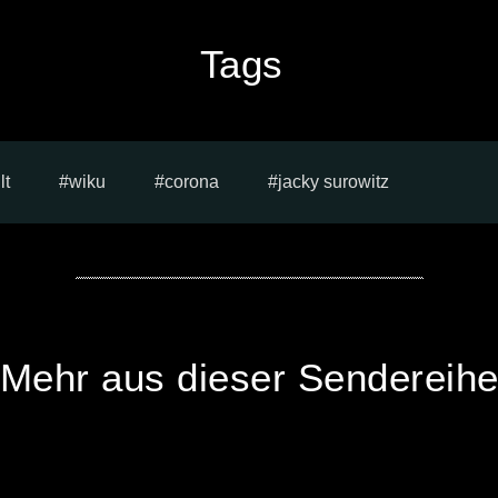
Tags
lt
wiku
corona
jacky surowitz
Mehr aus dieser Sendereih