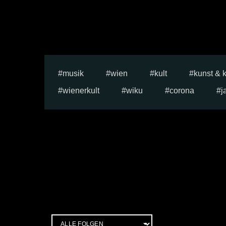
musik
wien
kult
kunst & k
wienerkult
wiku
corona
j