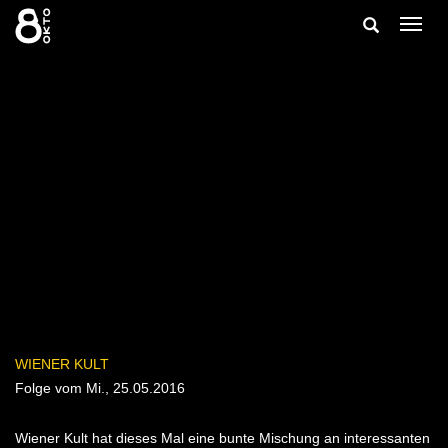
Zum
Suche
Navig
Inhalt
ein-/
springen
ein-/ausble
WIENER KULT
Folge vom Mi., 25.05.2016
Wiener Kult hat dieses Mal eine bunte Mischung an interessanten