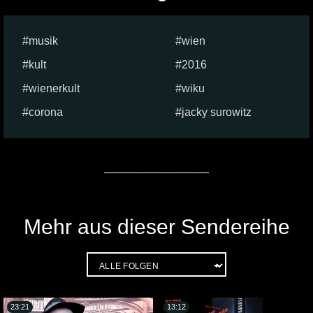
musik
wien
kult
2016
wienerkult
wiku
corona
jacky surowitz
Mehr aus dieser Sendereihe
23:21
13:12