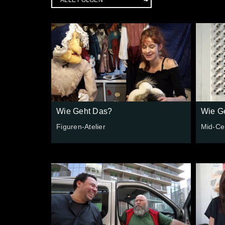
Wie Geht Das?
Wie G
Figuren-Atelier
Mid-Cen