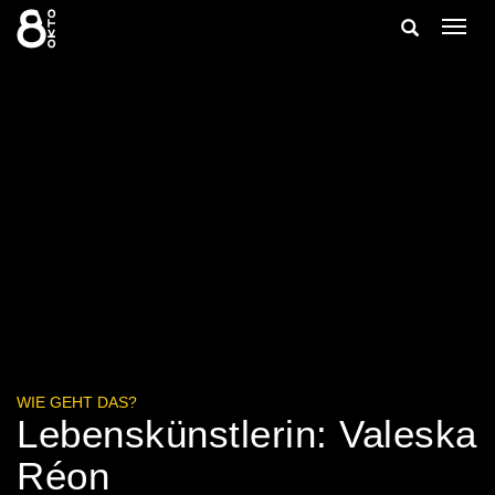
Zum
Suche
Navig
Inhalt
ein-/
springen
ein-/ausble
WIE GEHT DAS?
Lebenskünstlerin: Valeska
Réon