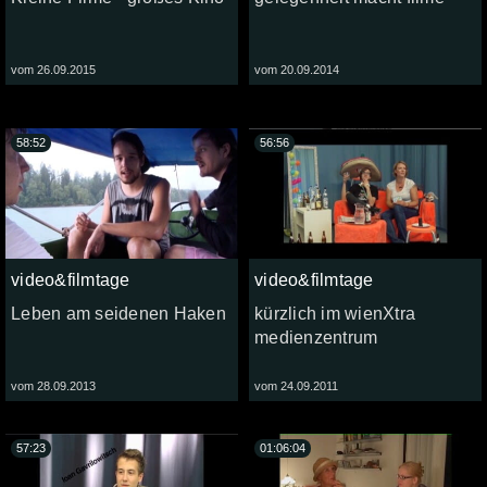
vom 26.09.2015
vom 20.09.2014
58:52
56:56
video&filmtage
video&filmtage
Leben am seidenen Haken
kürzlich im wienXtra
medienzentrum
vom 28.09.2013
vom 24.09.2011
57:23
01:06:04