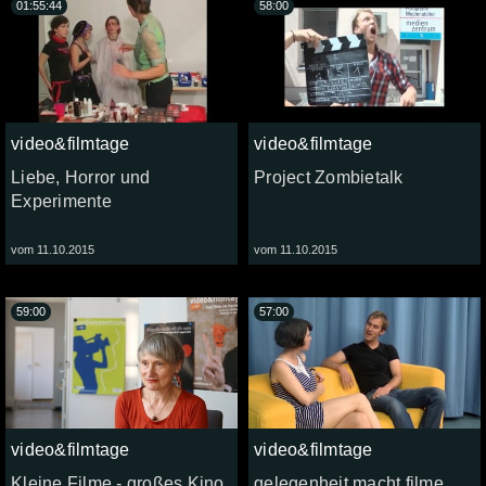
01:55:44
58:00
video&filmtage
video&filmtage
Liebe, Horror und
Project Zombietalk
Experimente
vom 11.10.2015
vom 11.10.2015
59:00
57:00
video&filmtage
video&filmtage
Kleine Filme - großes Kino
gelegenheit macht filme