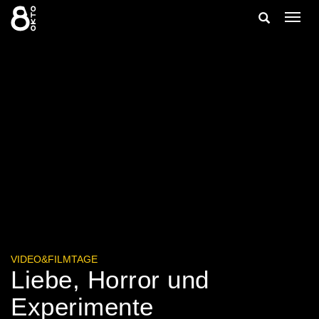
Zum
Suche
Navig
Inhalt
ein-/
springen
ein-/ausble
VIDEO&FILMTAGE
Liebe, Horror und
Experimente