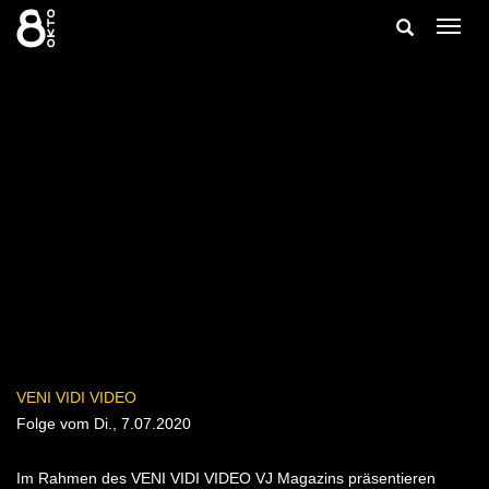
Zum
Suche
Navig
Inhalt
ein-/
springen
ein-/ausble
VENI VIDI VIDEO
Folge vom Di., 7.07.2020
Im Rahmen des VENI VIDI VIDEO VJ Magazins präsentieren