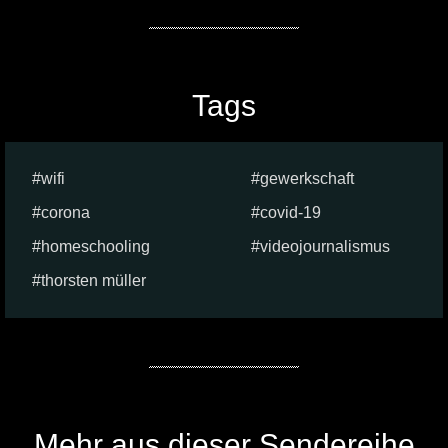
Tags
wifi
gewerkschaft
corona
covid-19
homeschooling
videojournalismus
thorsten müller
Mehr aus dieser Sendereihe