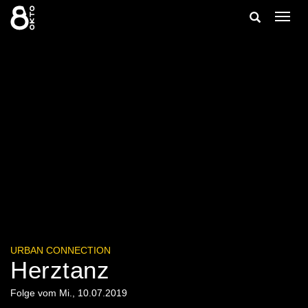
Zum
Suche
Navig
Inhalt
ein-/
springen
ein-/ausble
URBAN CONNECTION
Herztanz
Folge vom Mi., 10.07.2019