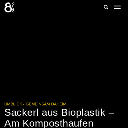
Zum
Suche
Navig
Inhalt
ein-/
springen
ein-/ausble
UMBLICK - GEMEINSAM DAHEIM
Sackerl aus Bioplastik –
Am Komposthaufen