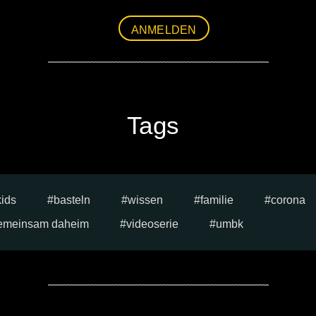
ANMELDEN
Tags
kids
basteln
wissen
familie
corona
emeinsam daheim
videoserie
umbk