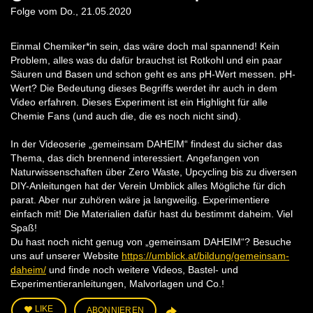
Folge vom Do., 21.05.2020
Einmal Chemiker*in sein, das wäre doch mal spannend! Kein
Problem, alles was du dafür brauchst ist Rotkohl und ein paar
Säuren und Basen und schon geht es ans pH-Wert messen. pH-
Wert? Die Bedeutung dieses Begriffs werdet ihr auch in dem
Video erfahren. Dieses Experiment ist ein Highlight für alle
Chemie Fans (und auch die, die es noch nicht sind).
In der Videoserie „gemeinsam DAHEIM“ findest du sicher das
Thema, das dich brennend interessiert. Angefangen von
Naturwissenschaften über Zero Waste, Upcycling bis zu diversen
DIY-Anleitungen hat der Verein Umblick alles Mögliche für dich
parat. Aber nur zuhören wäre ja langweilig. Experimentiere
einfach mit! Die Materialien dafür hast du bestimmt daheim. Viel
Spaß!
Du hast noch nicht genug von „gemeinsam DAHEIM“? Besuche
uns auf unserer Website
https://umblick.at/bildung/gemeinsam-
daheim/
und finde noch weitere Videos, Bastel- und
Experimentieranleitungen, Malvorlagen und Co.!
LIKE
ABONNIEREN