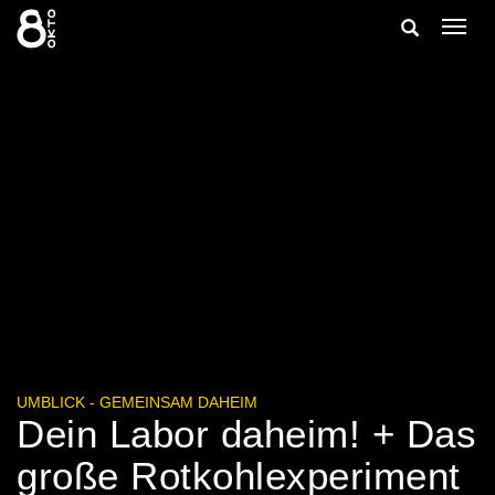
Zum
Suche
Navig
Inhalt
ein-/
springen
ein-/ausble
UMBLICK - GEMEINSAM DAHEIM
Dein Labor daheim! + Das
große Rotkohlexperiment