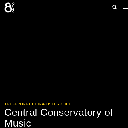
Zum
Suche
N
Inhalt
e
springen
ein-/au
TREFFPUNKT CHINA-ÖSTERREICH
Central Conservatory of
Music