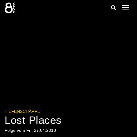
Zum
Suche
Navig
Inhalt
ein-/
springen
ein-/ausble
TIEFENSCHÄRFE
Lost Places
Folge vom Fr., 27.04.2018