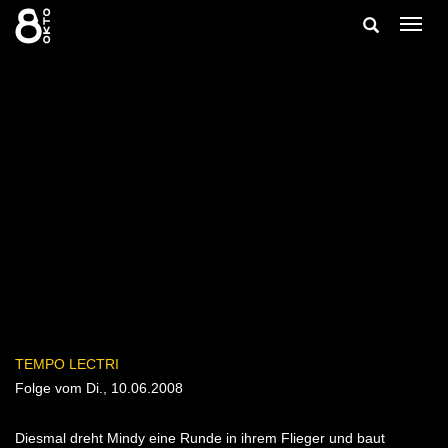
Zum
Suche
Navig
Inhalt
ein-/
springen
ein-/ausble
TEMPO LECTRI
Folge vom Di., 10.06.2008
Diesmal dreht Mindy eine Runde in ihrem Flieger und baut