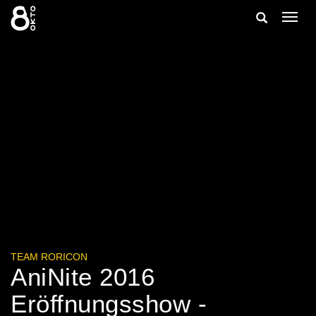
Zum
Suche
Navig
Inhalt
ein-/
springen
ein-/ausble
TEAM RORICON
AniNite 2016
Eröffnungsshow -