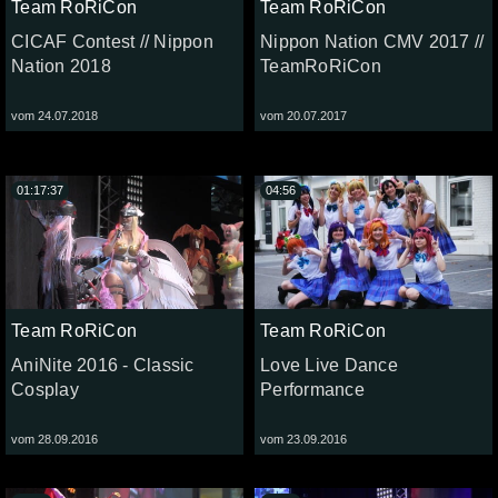
Team RoRiCon
Team RoRiCon
CICAF Contest // Nippon
Nippon Nation CMV 2017 //
Nation 2018
TeamRoRiCon
vom 24.07.2018
vom 20.07.2017
01:17:37
04:56
Team RoRiCon
Team RoRiCon
AniNite 2016 - Classic
Love Live Dance
Cosplay
Performance
vom 28.09.2016
vom 23.09.2016