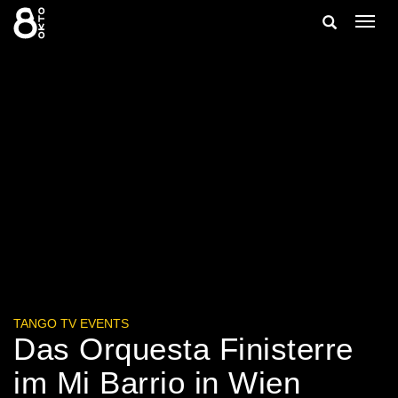
Zum
Suche
Navig
Inhalt
ein-/
springen
ein-/ausble
TANGO TV EVENTS
Das Orquesta Finisterre
im Mi Barrio in Wien