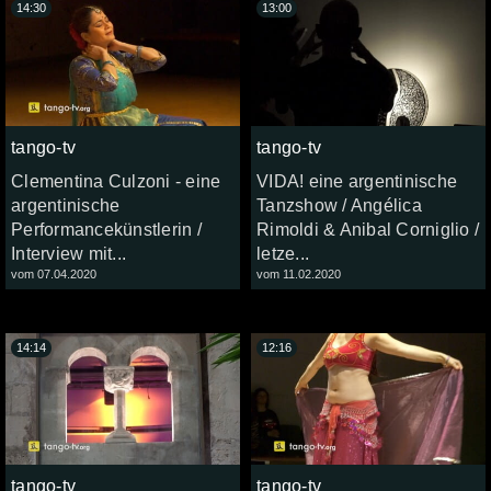
14:30
13:00
tango-tv
tango-tv
Clementina Culzoni - eine
VIDA! eine argentinische
argentinische
Tanzshow / Angélica
Performancekünstlerin /
Rimoldi & Anibal Corniglio /
Interview mit...
letze...
vom 07.04.2020
vom 11.02.2020
14:14
12:16
tango-tv
tango-tv