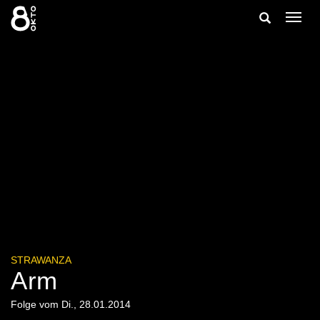
Zum
Suche
Navig
Inhalt
ein-/
springen
ein-/ausble
STRAWANZA
Arm
Folge vom Di., 28.01.2014