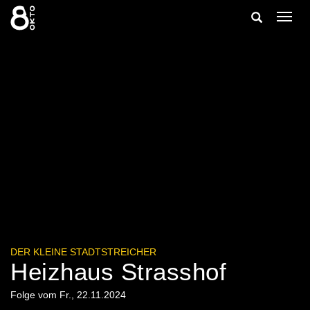
Zum
Suche
Navig
Inhalt
ein-/
springen
ein-/ausble
DER KLEINE STADTSTREICHER
Heizhaus Strasshof
Folge vom Fr., 22.11.2024